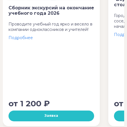
стол
Сборник экскурсий на окончание
учебного года 2026
Город
сосед
Проводите учебный год ярко и весело в
начал
компании одноклассников и учителей!
от
1 200 ₽
от
Заявка