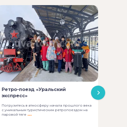
«Гвоз
Ретро-поезд «Уральский
Известн
молочны
экспресс»
мастер
Погрузитесь в атмосферу начала прошлого века
с уникальным туристическим ретропоездом на
паровой тяге