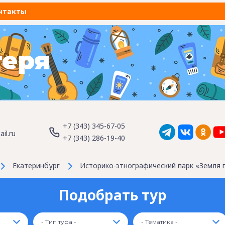
нтакты
геря
+7 (343) 345-67-05
il.ru
+7 (343) 286-19-40
Екатеринбург
Историко-этнографический парк «Земля 
Подобрать тур
- Тип тура -
- Тематика -