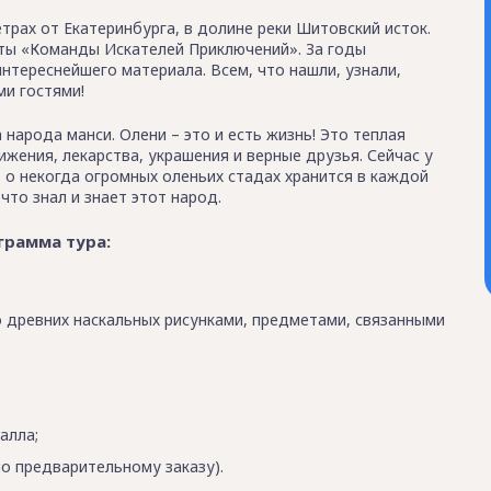
трах от Екатеринбурга, в долине реки Шитовский исток.
оты «Команды Искателей Приключений». За годы
нтереснейшего материала. Всем, что нашли, узнали,
ми гостями!
народа манси. Олени – это и есть жизнь! Это теплая
жения, лекарства, украшения и верные друзья. Сейчас у
 о некогда огромных оленьих стадах хранится в каждой
что знал и знает этот народ.
грамма тура:
 о древних наскальных рисунками, предметами, связанными
алла;
по предварительному заказу).