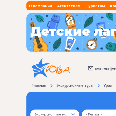
О компании
Агентствам
Туристам
Ко
Детские ла
uva-tour@ma
Главная
Экскурсионные туры
Урал
Экскурсионные туры
- Регион -