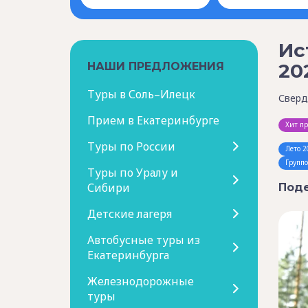
Ис
20
НАШИ ПРЕДЛОЖЕНИЯ
Туры в Соль–Илецк
Сверд
Прием в Екатеринбурге
Хит п
Туры по России
Лето 2
Групп
Туры по Уралу и
Сибири
Поде
Детские лагеря
Автобусные туры из
Екатеринбурга
Железнодорожные
туры