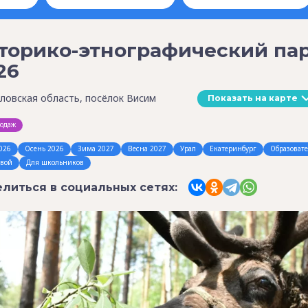
торико-этнографический пар
26
ловская область, посёлок Висим
Показать на карте
родаж
026
Осень 2026
Зима 2027
Весна 2027
Урал
Екатеринбург
Образоват
овой
Для школьников
литься в социальных сетях: