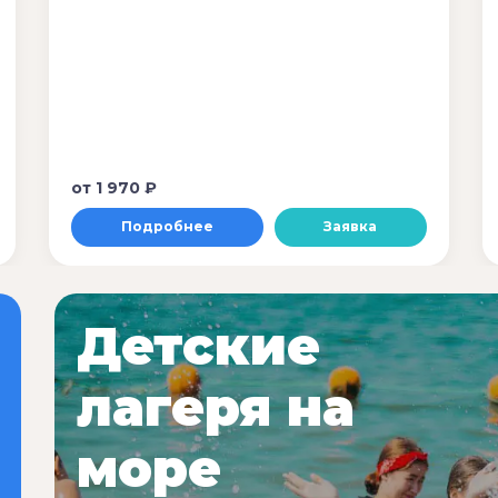
от
1 970 ₽
Подробнее
Заявка
Детские
лагеря на
море