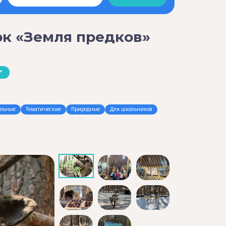
к «Земля предков»
ельные
Тематические
Природные
Для школьников