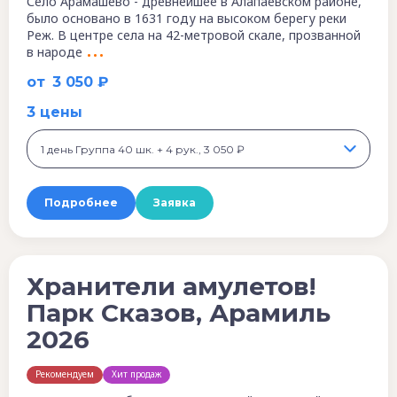
Село Арамашево - древнейшее в Алапаевском районе,
было основано в 1631 году на высоком берегу реки
Реж. В центре села на 42-метровой скале, прозванной
в народе
от
3 050 ₽
3 цены
1 день Группа 40 шк. + 4 рук., 3 050 ₽
Подробнее
Заявка
Хранители амулетов!
Парк Сказов, Арамиль
2026
Рекомендуем
Хит продаж