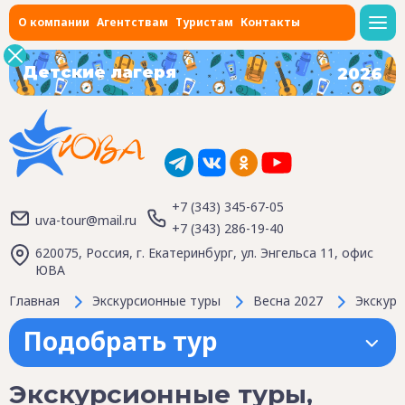
О компании
Агентствам
Туристам
Контакты
Детские лагеря
2026
+7 (343) 345-67-05
uva-tour@mail.ru
+7 (343) 286-19-40
620075, Россия, г. Екатеринбург, ул. Энгельса 11, офис
ЮВА
Главная
Экскурсионные туры
Весна 2027
Экскурс
Подобрать тур
Экскурсионные туры,