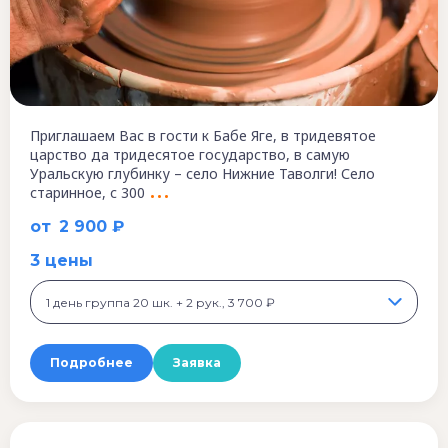
Приглашаем Вас в гости к Бабе Яге, в тридевятое
царство да тридесятое государство, в самую
Уральскую глубинку – село Нижние Таволги! Село
старинное, с 300
от
2 900 ₽
3 цены
1 день группа 20 шк. + 2 рук., 3 700 ₽
Подробнее
Заявка