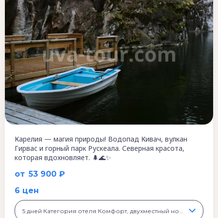
Карелия — магия природы! Водопад Кивач, вулкан
Гирвас и горный парк Рускеала. Северная красота,
которая вдохновляет. 🌲🌊✨
от
53 900 ₽
6 цен
5 дней Категория отеля Комфорт, двухместный номер, 54 900 ₽