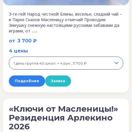
Э-ге-гей! Народ честной! Блины, веселье, сладкий чай –
в Парке Сказов Масленицу отмечай! Проводим
Зимушку снежную настоящими русскими забавами да
играми, от
от
3 700 ₽
4 цены
1 день группа 40 школ. + 4 рук., 3 700 ₽
Подробнее
Заявка
«Ключи от Масленицы!»
Резиденция Арлекино
2026