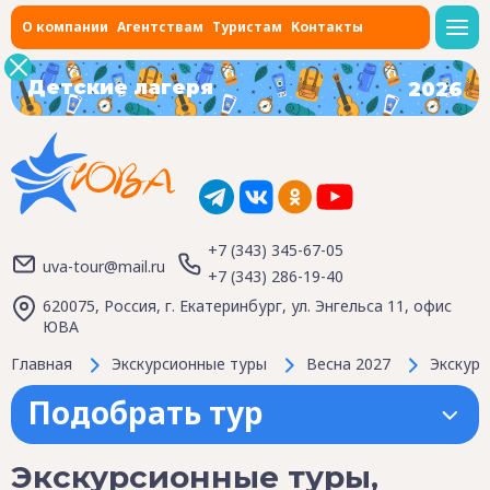
О компании
Агентствам
Туристам
Контакты
Детские лагеря
2026
+7 (343) 345-67-05
uva-tour@mail.ru
+7 (343) 286-19-40
620075, Россия, г. Екатеринбург, ул. Энгельса 11, офис
ЮВА
Главная
Экскурсионные туры
Весна 2027
Экскурс
Подобрать тур
Экскурсионные туры,