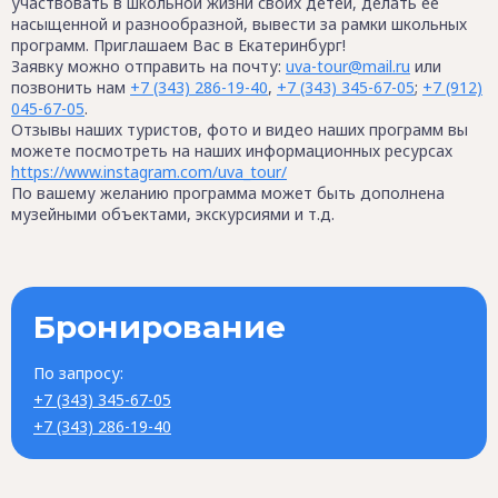
участвовать в школьной жизни своих детей, делать её
насыщенной и разнообразной, вывести за рамки школьных
программ. Приглашаем Вас в Екатеринбург!
Заявку можно отправить на почту:
uva-tour@mail.ru
или
позвонить нам
+7 (343) 286-19-40
,
+7 (343) 345-67-05
;
+7 (912)
045-67-05
.
Отзывы наших туристов, фото и видео наших программ вы
можете посмотреть на наших информационных ресурсах
https://www.instagram.com/uva_tour/
По вашему желанию программа может быть дополнена
музейными объектами, экскурсиями и т.д.
Бронирование
По запросу:
+7 (343) 345-67-05
+7 (343) 286-19-40