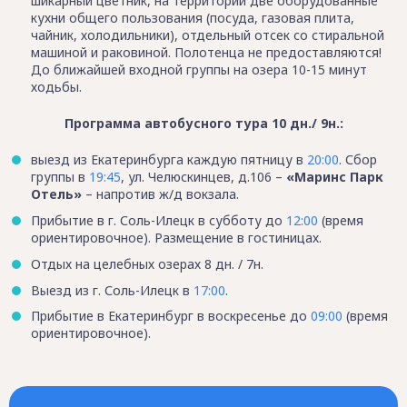
шикарный цветник, на территории две оборудованные
кухни общего пользования (посуда, газовая плита,
чайник, холодильники), отдельный отсек со стиральной
машиной и раковиной. Полотенца не предоставляются!
До ближайшей входной группы на озера 10-15 минут
ходьбы.
Программа автобусного тура 10 дн./ 9н.:
выезд из Екатеринбурга каждую пятницу в
20:00
. Сбор
группы в
19:45
, ул. Челюскинцев, д.106 –
«Маринс Парк
Отель»
– напротив ж/д вокзала.
Прибытие в г. Соль-Илецк в субботу до
12:00
(время
ориентировочное). Размещение в гостиницах.
Отдых на целебных озерах 8 дн. / 7н.
Выезд из г. Соль-Илецк в
17:00
.
Прибытие в Екатеринбург в воскресенье до
09:00
(время
ориентировочное).