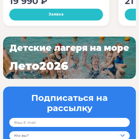
19 990 ₽
21 
Заявка
Детские лагеря на море
Лето2026
Подписаться на
рассылку
Кто вы?