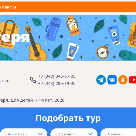
нтакты
геря
+7 (343) 345-67-05
il.ru
+7 (343) 286-19-40
еря, Для детей: 7-14 лет, 2026
Подобрать тур
- Тематика -
- Возраст -
- Сезон -