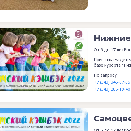
Нижние 
От 6 до 17 лет
Рос
Приглашаем детей
базе курорта "Ниж
По запросу:
+7 (343) 345-67-05
+7 (343) 286-19-40
Самоцве
От 6 до 17 лет
Рос