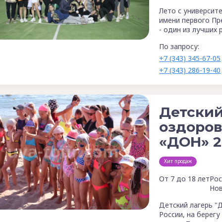
Лето с университ
имени первого Пре
- один из лучших 
По запросу:
+7 (343) 345-67-05
+7 (343) 286-19-40
Детский
оздоров
«ДОН» 2
Хит продаж
От 7 до 18 лет
Рос
Нов
Детский лагерь "
России, на берегу