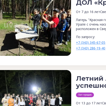
ДОЛ «Кр
От 7 до 16 лет
Све
Лагерь "Красная г
Урале с очень на
расположен в Све
По запросу:
+7 (343) 345-67-05
+7 (343) 286-19-40
Летний 
успешно
Хит продаж
От 13 до 17 лет
Св