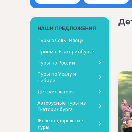
Дет
НАШИ ПРЕДЛОЖЕНИЯ
Туры в Соль–Илецк
Прием в Екатеринбурге
Туры по России
Туры по Уралу и
Сибири
Детские лагеря
Автобусные туры из
Екатеринбурга
Железнодорожные
туры