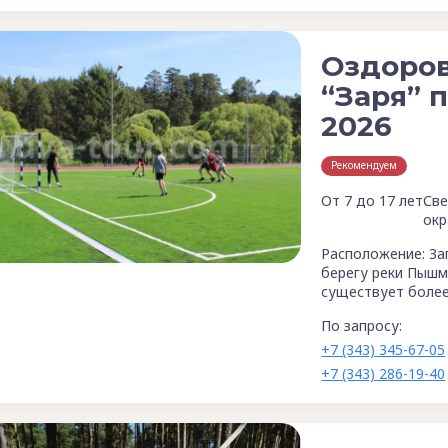
Оздоро
“Заря” 
2026
Рекомендуем
От 7 до 17 лет
Све
окр
Расположение: За
берегу реки Пышма
существует более 
По запросу:
+7 (343) 345-67-05
+7 (343) 286-19-40