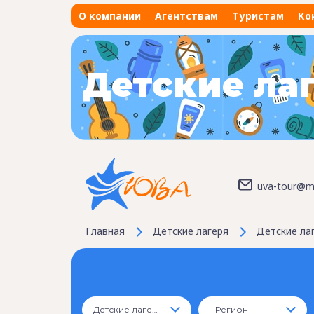
О компании
Агентствам
Туристам
Ко
Детские ла
uva-tour@ma
Главная
Детские лагеря
Детские лаг
Детские лагеря
- Регион -