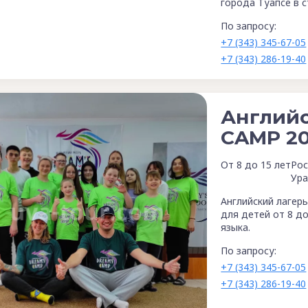
города Туапсе в с
По запросу:
+7 (343) 345-67-05
+7 (343) 286-19-40
Английс
CAMP 2
От 8 до 15 лет
Рос
Ура
Английский лагер
для детей от 8 д
языка.
По запросу:
+7 (343) 345-67-05
+7 (343) 286-19-40