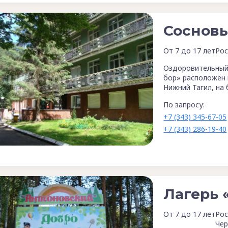
Сосновы
От 7 до 17 лет
Рос
Оздоровительный
бор» расположен 
Нижний Тагил, на
По запросу:
+7 (343) 345-67-05
+7 (343) 286-19-40
Лагерь 
От 7 до 17 лет
Рос
Чер