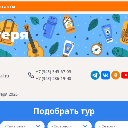
нтакты
геря
+7 (343) 345-67-05
il.ru
+7 (343) 286-19-40
геря 2026
Подобрать тур
- Тематика -
- Возраст -
- Сезон -