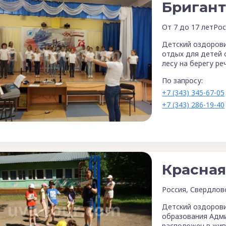
Бригант
От 7 до 17 лет
Рос
Детский оздорови
отдых для детей 
лесу на берегу ре
По запросу:
+7 (343) 345-67-05
+7 (343) 286-19-40
Красная
Россия, Свердлов
Детский оздорови
образования Адми
расположен в жив