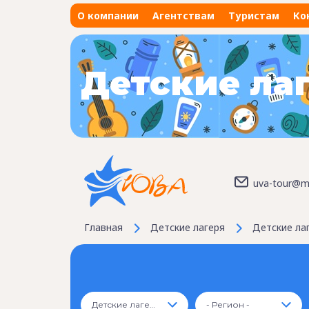
О компании
Агентствам
Туристам
Ко
Детские ла
uva-tour@ma
Главная
Детские лагеря
Детские ла
Детские лагеря
- Регион -