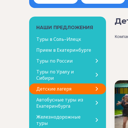
Де
НАШИ ПРЕДЛОЖЕНИЯ
Компан
Туры в Соль–Илецк
Прием в Екатеринбурге
Туры по России
Туры по Уралу и
Сибири
Детские лагеря
Автобусные туры из
Екатеринбурга
Железнодорожные
туры