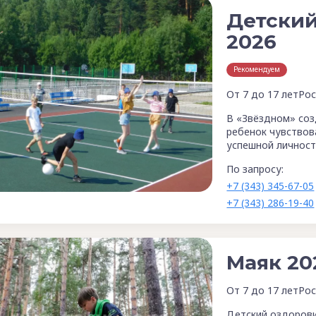
Детский
2026
Рекомендуем
От 7 до 17 лет
Рос
В «Звёздном» соз
ребенок чувствов
успешной личнос
По запросу:
+7 (343) 345-67-05
+7 (343) 286-19-40
Маяк 20
От 7 до 17 лет
Рос
Детский оздорови