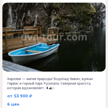
Карелия — магия природы! Водопад Кивач, вулкан
Гирвас и горный парк Рускеала. Северная красота,
которая вдохновляет. 🌲🌊✨
от
53 900 ₽
6 цен