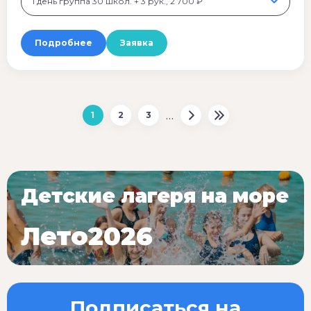
1 день группа 30 школ. + 3 рук., 2 700 ₽
Подробнее
Заявка
…
1
2
3
Детские лагеря на море
Лето2026
Подписаться на