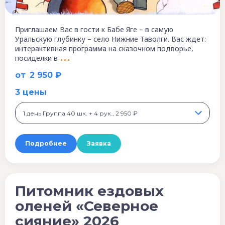
Приглашаем Вас в гости к Бабе Яге – в самую
Уральскую глубинку – село Нижние Таволги. Вас ждет:
интерактивная программа на сказочном подворье,
посиделки в
от
2 950 ₽
3 цены
1 день Группа 40 шк. + 4 рук., 2 950 ₽
Подробнее
Заявка
Питомник ездовых
оленей «Северное
сияние» 2026