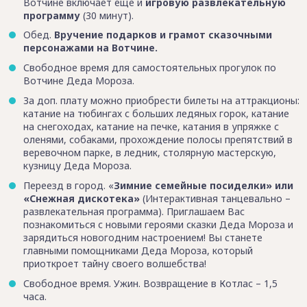
Вотчине включает еще и
игровую развлекательную
программу
(30 минут).
Обед.
Вручение подарков и грамот сказочными
персонажами на Вотчине.
Свободное время для самостоятельных прогулок по
Вотчине Деда Мороза.
За доп. плату можно приобрести билеты на аттракционы:
катание на тюбингах с больших ледяных горок, катание
на снегоходах, катание на печке, катания в упряжке с
оленями, собаками, прохождение полосы препятствий в
веревочном парке, в ледник, столярную мастерскую,
кузницу Деда Мороза.
Переезд в город. «
Зимние семейные посиделки» или
«Снежная дискотека»
(Интерактивная танцевально –
развлекательная программа). Приглашаем Вас
познакомиться с новыми героями сказки Деда Мороза и
зарядиться новогодним настроением! Вы станете
главными помощниками Деда Мороза, который
приоткроет тайну своего волшебства!
Свободное время. Ужин. Возвращение в Котлас – 1,5
часа.