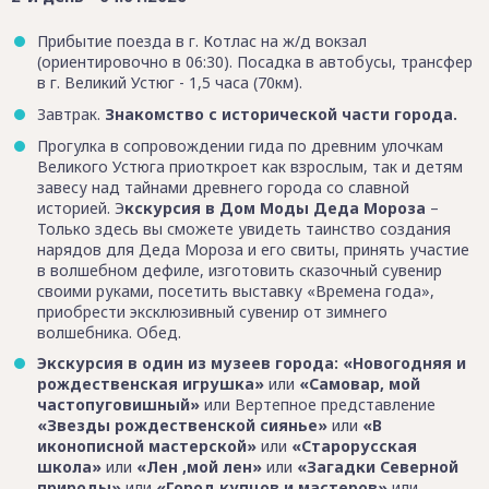
Прибытие поезда в г. Котлас на ж/д вокзал
(ориентировочно в 06:30). Посадка в автобусы, трансфер
в г. Великий Устюг - 1,5 часа (70км).
Завтрак.
Знакомство с исторической части города.
Прогулка в сопровождении гида по древним улочкам
Великого Устюга приоткроет как взрослым, так и детям
завесу над тайнами древнего города со славной
историей. Э
кскурсия в Дом Моды Деда Мороза
–
Только здесь вы сможете увидеть таинство создания
нарядов для Деда Мороза и его свиты, принять участие
в волшебном дефиле, изготовить сказочный сувенир
своими руками, посетить выставку «Времена года»,
приобрести эксклюзивный сувенир от зимнего
волшебника. Обед.
Экскурсия в один из музеев города:
«Новогодняя и
рождественская игрушка»
или
«Самовар, мой
частопуговишный»
или Вертепное представление
«Звезды рождественской сиянье»
или
«В
иконописной мастерской»
или
«Старорусская
школа»
или
«Лен ,мой лен»
или
«Загадки Северной
природы»
или
«Город купцов и мастеров»
или