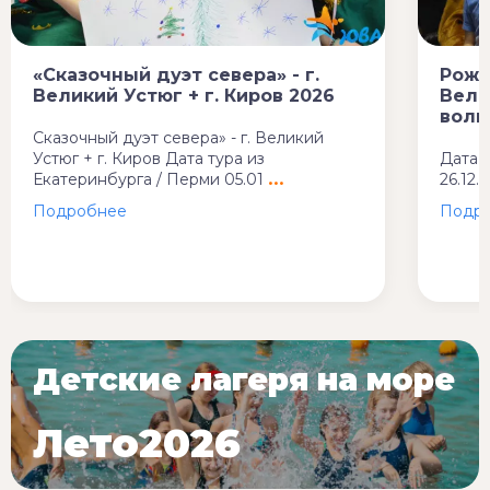
«Сказочный дуэт севера» - г.
Рожд
Великий Устюг + г. Киров 2026
Вели
волш
Сказочный дуэт севера» - г. Великий
Устюг + г. Киров Дата тура из
Дата т
Екатеринбурга / Перми 05.01
26.12.2
Детские лагеря на море
Лето2026