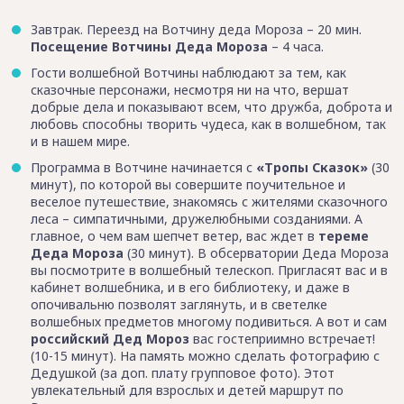
Завтрак. Переезд на Вотчину деда Мороза – 20 мин.
Посещение Вотчины Деда Мороза
– 4 часа.
Гости волшебной Вотчины наблюдают за тем, как
сказочные персонажи, несмотря ни на что, вершат
добрые дела и показывают всем, что дружба, доброта и
любовь способны творить чудеса, как в волшебном, так
и в нашем мире.
Программа в Вотчине начинается с
«Тропы Сказок»
(30
минут), по которой вы совершите поучительное и
веселое путешествие, знакомясь с жителями сказочного
леса – симпатичными, дружелюбными созданиями. А
главное, о чем вам шепчет ветер, вас ждет в
тереме
Деда Мороза
(30 минут). В обсерватории Деда Мороза
вы посмотрите в волшебный телескоп. Пригласят вас и в
кабинет волшебника, и в его библиотеку, и даже в
опочивальню позволят заглянуть, и в светелке
волшебных предметов многому подивиться. А вот и сам
российский Дед Мороз
вас гостеприимно встречает!
(10-15 минут). На память можно сделать фотографию с
Дедушкой (за доп. плату групповое фото). Этот
увлекательный для взрослых и детей маршрут по