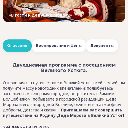
«В гости к дедушке Морозу»
Описание
Бронирование и Цены
Документы
Двухдневная программа с посещением
Великого Устюга.
Отправляясь в путешествие в Великий Устюг всей семьей, вы
получите массу новогодних впечатлений: полюбуетесь
заснеженным северным городом, встретитесь с Зимним
Волшебником, побываете в городской резиденции Деда
Мороза и его загородной Вотчине, окунетесь в атмосферу
доброты, детства и сказки…
Приглашаем вас совершить
путешествие на Родину Деда Мороза в Великий Устюг!
2-й день - 04.01.2026