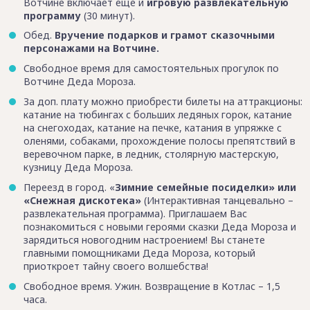
Вотчине включает еще и
игровую развлекательную
программу
(30 минут).
Обед.
Вручение подарков и грамот сказочными
персонажами на Вотчине.
Свободное время для самостоятельных прогулок по
Вотчине Деда Мороза.
За доп. плату можно приобрести билеты на аттракционы:
катание на тюбингах с больших ледяных горок, катание
на снегоходах, катание на печке, катания в упряжке с
оленями, собаками, прохождение полосы препятствий в
веревочном парке, в ледник, столярную мастерскую,
кузницу Деда Мороза.
Переезд в город. «
Зимние семейные посиделки» или
«Снежная дискотека»
(Интерактивная танцевально –
развлекательная программа). Приглашаем Вас
познакомиться с новыми героями сказки Деда Мороза и
зарядиться новогодним настроением! Вы станете
главными помощниками Деда Мороза, который
приоткроет тайну своего волшебства!
Свободное время. Ужин. Возвращение в Котлас – 1,5
часа.