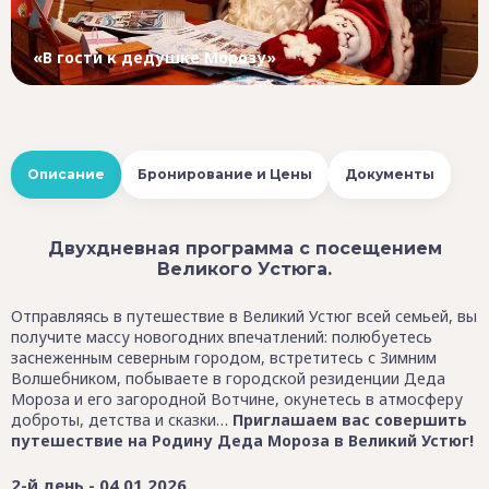
«В гости к дедушке Морозу»
Описание
Бронирование и Цены
Документы
Двухдневная программа с посещением
Великого Устюга.
Отправляясь в путешествие в Великий Устюг всей семьей, вы
получите массу новогодних впечатлений: полюбуетесь
заснеженным северным городом, встретитесь с Зимним
Волшебником, побываете в городской резиденции Деда
Мороза и его загородной Вотчине, окунетесь в атмосферу
доброты, детства и сказки…
Приглашаем вас совершить
путешествие на Родину Деда Мороза в Великий Устюг!
2-й день - 04.01.2026