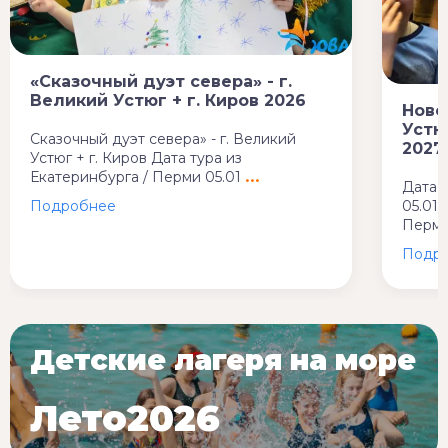
«Сказочный дуэт севера» - г.
Великий Устюг + г. Киров 2026
Ново
Устю
Сказочный дуэт севера» - г. Великий
2027
Устюг + г. Киров Дата тура из
Екатеринбурга / Перми 05.01
Дата т
05.01.
Пермь:
Детские лагеря на море
Лето2026