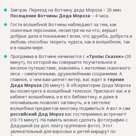
Завтрак. Переезд на Вотчину деда Мороза – 20 мин.
Посещение Вотчины Деда Мороза
– 4 часа.
Гости волшебной Вотчины наблюдают за тем, как
сказочные персонажи, несмотря ни на что, вершат
добрые дела и показывают всем, что дружба, доброта и
любовь способны творить чудеса, как в волшебном, так
и в нашем мире.
Программа в Вотчине начинается с
«Тропы Сказок»
(30
минут), по которой вы совершите поучительное и
веселое путешествие, знакомясь с жителями сказочного
леса – симпатичными, дружелюбными созданиями. А
главное, о чем вам шепчет ветер, вас ждет в
тереме
Деда Мороза
(30 минут). В обсерватории Деда Мороза
вы посмотрите в волшебный телескоп. Пригласят вас и в
кабинет волшебника, и в его библиотеку, и даже в
опочивальню позволят заглянуть, и в светелке
волшебных предметов многому подивиться. А вот и сам
российский Дед Мороз
вас гостеприимно встречает!
(10-15 минут). На память можно сделать фотографию с
Дедушкой (за доп. плату групповое фото). Этот
увлекательный для взрослых и детей маршрут по