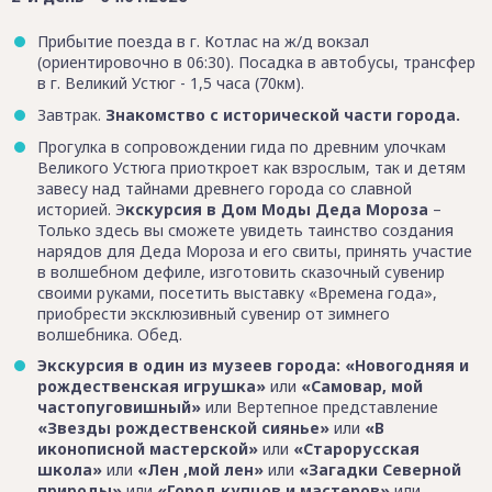
Прибытие поезда в г. Котлас на ж/д вокзал
(ориентировочно в 06:30). Посадка в автобусы, трансфер
в г. Великий Устюг - 1,5 часа (70км).
Завтрак.
Знакомство с исторической части города.
Прогулка в сопровождении гида по древним улочкам
Великого Устюга приоткроет как взрослым, так и детям
завесу над тайнами древнего города со славной
историей. Э
кскурсия в Дом Моды Деда Мороза
–
Только здесь вы сможете увидеть таинство создания
нарядов для Деда Мороза и его свиты, принять участие
в волшебном дефиле, изготовить сказочный сувенир
своими руками, посетить выставку «Времена года»,
приобрести эксклюзивный сувенир от зимнего
волшебника. Обед.
Экскурсия в один из музеев города:
«Новогодняя и
рождественская игрушка»
или
«Самовар, мой
частопуговишный»
или Вертепное представление
«Звезды рождественской сиянье»
или
«В
иконописной мастерской»
или
«Старорусская
школа»
или
«Лен ,мой лен»
или
«Загадки Северной
природы»
или
«Город купцов и мастеров»
или